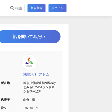
新規登録
ログイン
検索
話を聞いてみたい
株式会社アトム
所在地
神奈川県横浜市西区みな
とみらい2-2-1ランドマー
クタワー12F
代表者
山角 豪
設立
1972年1月