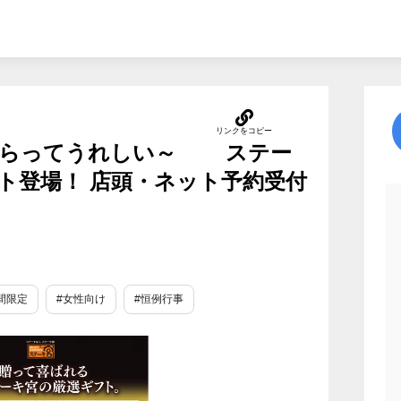
もらってうれしい～ ステー
ト登場！ 店頭・ネット予約受付
間限定
#女性向け
#恒例行事