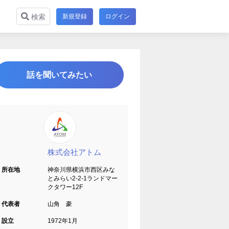
新規登録
ログイン
検索
話を聞いてみたい
株式会社アトム
所在地
神奈川県横浜市西区みな
とみらい2-2-1ランドマー
クタワー12F
代表者
山角 豪
設立
1972年1月