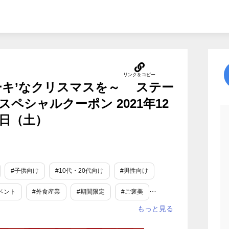
ーキ’なクリスマスを～ ステー
ペシャルクーポン 2021年12
5日（土）
#子供向け
#10代・20代向け
#男性向け
ベント
#外食産業
#期間限定
#ご褒美
#クリスマス
#冬休み
#冬