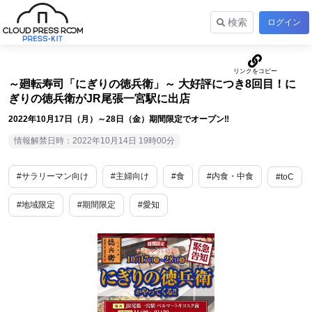
検索
ログイン
～廻転寿司「にぎりの徳兵衛」～ 大好評につき8回目！に
ぎりの徳兵衛がJR尾張一宮駅に出店
2022年10月17日（月）～28日（金）期間限定でオープン‼
情報解禁日時：2022年10月14日 19時00分
#サラリーマン向け
#主婦向け
#食
#内食・中食
#toC
#地域限定
#期間限定
#愛知