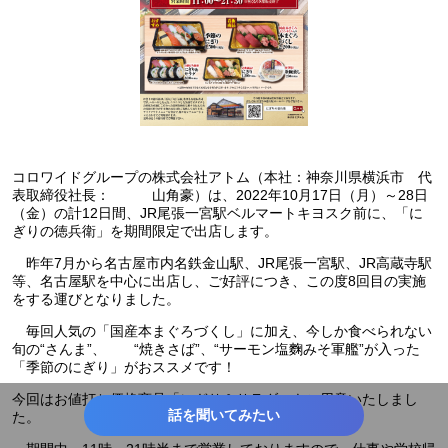
コロワイドグループの株式会社アトム（本社：神奈川県横浜市 代
表取締役社長： 山角豪）は、2022年10月17日（月）～28日
（金）の計12日間、JR尾張一宮駅ベルマートキヨスク前に、「に
ぎりの徳兵衛」を期間限定で出店します。
昨年7月から名古屋市内名鉄金山駅、JR尾張一宮駅、JR高蔵寺駅
等、名古屋駅を中心に出店し、ご好評につき、この度8回目の実施
をする運びとなりました。
毎回人気の「国産本まぐろづくし」に加え、今しか食べられない
旬の“さんま”、 “焼きさば”、“サーモン塩麴みそ軍艦”が入った
「季節のにぎり」がおススメです！
今回はお値打ち価格商品「にぎり＆サラダ」もご用意いたしまし
話を聞いてみたい
た。