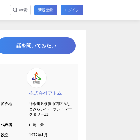
新規登録
ログイン
検索
話を聞いてみたい
株式会社アトム
所在地
神奈川県横浜市西区みな
とみらい2-2-1ランドマー
クタワー12F
代表者
山角 豪
設立
1972年1月