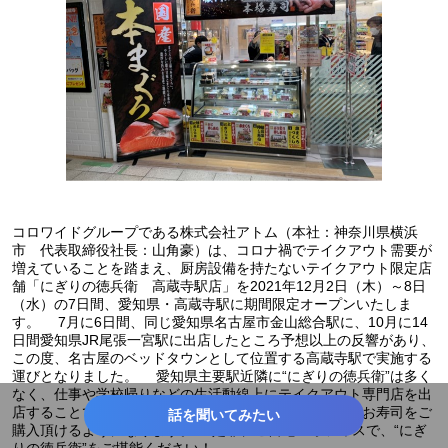
コロワイドグループである株式会社アトム（本社：神奈川県横浜
市 代表取締役社長：山角豪）は、コロナ禍でテイクアウト需要が
増えていることを踏まえ、厨房設備を持たないテイクアウト限定店
舗「にぎりの徳兵衛 高蔵寺駅店」を2021年12月2日（木）～8日
（水）の7日間、愛知県・高蔵寺駅に期間限定オープンいたしま
す。 7月に6日間、同じ愛知県名古屋市金山総合駅に、10月に14
日間愛知県JR尾張一宮駅に出店したところ予想以上の反響があり、
この度、名古屋のベッドタウンとして位置する高蔵寺駅で実施する
運びとなりました。 愛知県主要駅近隣に“にぎりの徳兵衛”は多く
なく、仕事や学校帰りなどの生活動線上にテイクアウト専門店を出
店することで、より便利でお気軽に、にぎりの徳兵衛のお寿司をご
話を聞いてみたい
購入頂けるようになります。 是非、ご自宅・オフィスで、“にぎ
りの徳兵衛”をご堪能ください！