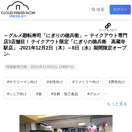
検索
ログイン
～グルメ廻転寿司「にぎりの徳兵衛」～ テイクアウト専門
店3店舗目！ テイクアウト限定「にぎりの徳兵衛 高蔵寺
駅店」 -2021年12月2日（木）～8日（水）期間限定オープ
ン-
情報解禁日時：2021年12月02日 12時07分
#サラリーマン向け
#女性向け
#ファミリー向け
#男性向け
#シニア向け
#食
#生鮮・加工食品
#グルメ
#内食・中食
#小売・卸販売
#外食産業
#期間限定
#地域限定
#業界で人気
#ステイホーム
#新商品・サービス
#話題
#冬
#愛知