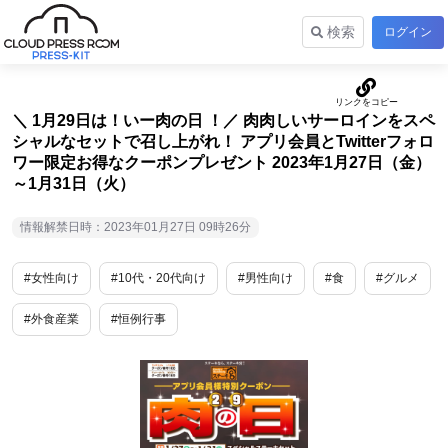
検索
ログイン
＼ 1月29日は！いー肉の日 ！／ 肉肉しいサーロインをスペ
シャルなセットで召し上がれ！ アプリ会員とTwitterフォロ
ワー限定お得なクーポンプレゼント 2023年1月27日（金）
～1月31日（火）
情報解禁日時：2023年01月27日 09時26分
#女性向け
#10代・20代向け
#男性向け
#食
#グルメ
#外食産業
#恒例行事