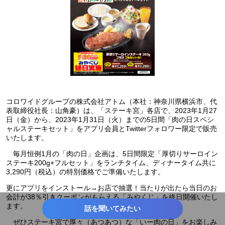
コロワイドグループの株式会社アトム（本社：神奈川県横浜市、代
表取締役社長：山角豪）は、「ステーキ宮」各店で、2023年1月27
日（金）から、2023年1月31日（火）までの5日間「肉の日スペシ
ャルステーキセット」をアプリ会員とTwitterフォロワー限定で販売
いたします。
毎月恒例1月の「肉の日」企画は、5日間限定「厚切りサーロイン
ステーキ200g+フルセット」をランチタイム、ディナータイム共に
3,290円（税込）の特別価格でご準備いたします。
更にアプリをインストール→お店で抽選！当たりが出たら当日のお
会計が38％引きクーポンがもらえる「みやくじ」を終日開催いたし
ます。
話を聞いてみたい
ぜひステーキ宮で厚々（あつあつ）な「いー肉の日」をお楽しみ