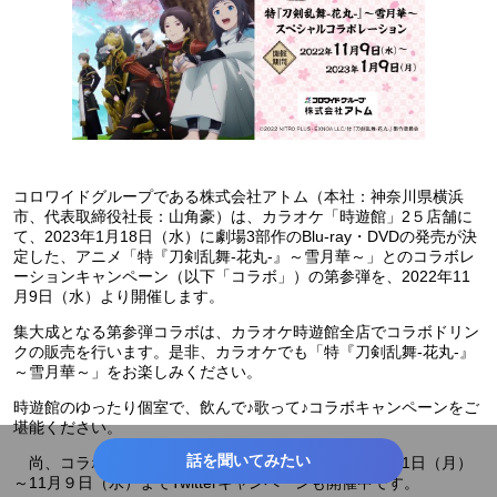
コロワイドグループである株式会社アトム（本社：神奈川県横浜
市、代表取締役社長：山角豪）は、カラオケ「時遊館」2５店舗に
て、2023年1月18日（水）に劇場3部作のBlu-ray・DVDの発売が決
定した、アニメ「特『刀剣乱舞-花丸-』～雪月華～」とのコラボレ
ーションキャンペーン（以下「コラボ」）の第参弾を、2022年11
月9日（水）より開催します。
集大成となる第参弾コラボは、カラオケ時遊館全店でコラボドリン
クの販売を行います。是非、カラオケでも「特『刀剣乱舞-花丸-』
～雪月華～」をお楽しみください。
時遊館のゆったり個室で、飲んで♪歌って♪コラボキャンペーンをご
堪能ください。
話を聞いてみたい
尚、コラボレーションに先立ちまして、2022年10月31日（月）
～11月９日（水）までTwitterキャンペーンも開催中です。