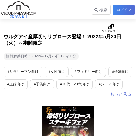
検索
ログイン
ウルグアイ産厚切りリブロース登場！ 2022年5月24日
（火）～期間限定
情報解禁日時：2022年05月25日 12時50分
#サラリーマン向け
#女性向け
#ファミリー向け
#妊婦向け
#主婦向け
#子供向け
#10代・20代向け
#シニア向け
#男性向け
#食
#グルメ
#外食産業
#期間限定
#ご褒美