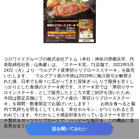
コロワイドグループの株式会社アトム（本社：神奈川県横浜市、代
表取締役社長：山角豪）は、「ステーキ宮」71店舗で、2022年5月
24日（火）より「ウルグアイ産厚切りリブロースステーキ」を販売
いたします。 ウルグアイ産の牛肉は2019年に輸入取引が解禁さ
れた後、日本でも徐々に広がってきた旨味ぎっしりで脂身も甘くし
っかりとした食感のステーキ肉です。ステーキ宮では「厚切りサー
ロインステーキ」として販売したところ大変ご好評を頂いたため、
今回は限定店舗にて、ウルグアイ産の「厚切りリブロースステー
キ」を期間・数量限定でお届けいたします！ お肉を食べると脳
内で気持ちを明るくしてくれる「幸せホルモン」がつくられると言
われています。今だからこそ感染対策を行っているステーキ宮でプ
チ贅沢＆ガッツリリブロースで、ハッピーな毎日を。この機会に老
若男女全ての皆様で、是非ステーキ宮へお越しください。
話を聞いてみたい