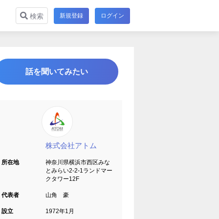
新規登録
ログイン
検索
話を聞いてみたい
株式会社アトム
所在地
神奈川県横浜市西区みな
とみらい2-2-1ランドマー
クタワー12F
代表者
山角 豪
設立
1972年1月