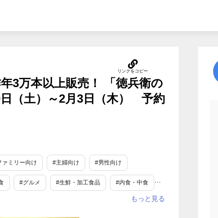
年3万本以上販売！ 「徳兵衛の
月29日（土）～2月3日（木） 予約
ファミリー向け
#主婦向け
#男性向け
食
#グルメ
#生鮮・加工食品
#内食・中食
#ご褒美
#新商品・サービス
#旬