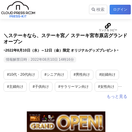
検索
ログイン
＼ステーキなら、ステーキ宮／ ステーキ宮市原店グランド
オープン
ｰ2022年8月10日（水）～12日（金）限定 オリジナルグッズプレゼントｰ
情報解禁日時：2022年08月10日 14時16分
#10代・20代向け
#シニア向け
#男性向け
#妊婦向け
#主婦向け
#子供向け
#サラリーマン向け
#女性向け
#ファミリー向け
#食
#グルメ
#外食産業
#最新