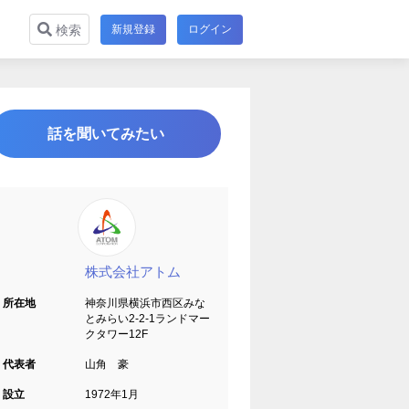
新規登録
ログイン
検索
話を聞いてみたい
株式会社アトム
所在地
神奈川県横浜市西区みな
とみらい2-2-1ランドマー
クタワー12F
代表者
山角 豪
設立
1972年1月