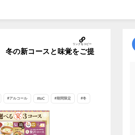
 冬の新コースと味覚をご提
#アルコール
#期間限定
#冬
#toC