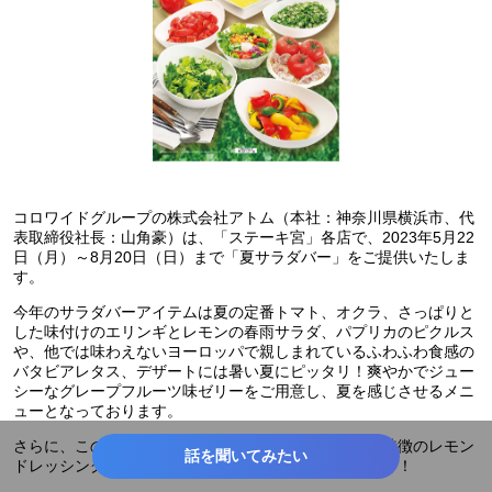
コロワイドグループの株式会社アトム（本社：神奈川県横浜市、代
表取締役社長：山角豪）は、「ステーキ宮」各店で、2023年5月22
日（月）～8月20日（日）まで「夏サラダバー」をご提供いたしま
す。
今年のサラダバーアイテムは夏の定番トマト、オクラ、さっぱりと
した味付けのエリンギとレモンの春雨サラダ、パプリカのピクルス
や、他では味わえないヨーロッパで親しまれているふわふわ食感の
バタビアレタス、デザートには暑い夏にピッタリ！爽やかでジュー
シーなグレープフルーツ味ゼリーをご用意し、夏を感じさせるメニ
ューとなっております。
さらに、この期間限定でレモンのスッキリとした味が特徴のレモン
話を聞いてみたい
ドレッシングは柑橘系の香りで夏野菜にとても合います！