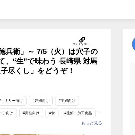
兵衛」～ 7/5（火）は穴子の
、“生”で味わう 長崎県 対馬
穴子尽くし」をどうぞ！
ファミリー向け
#妊婦向け
#主婦向け
ニア向け
#男性向け
#食
#生鮮・加工食品
#旬
#恒例行事