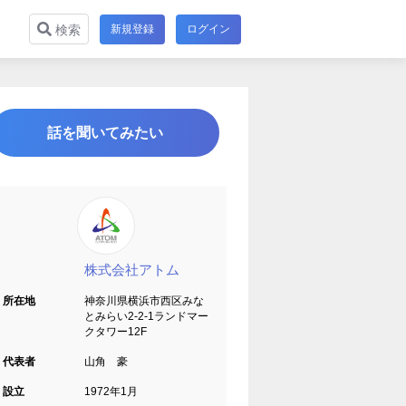
新規登録
ログイン
検索
話を聞いてみたい
株式会社アトム
所在地
神奈川県横浜市西区みな
とみらい2-2-1ランドマー
クタワー12F
代表者
山角 豪
設立
1972年1月