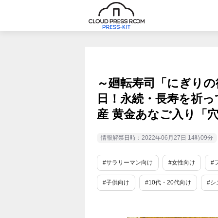
～廻転寿司「にぎりの徳
日！永続・長寿を祈って
産 黄金あなご入り「
情報解禁日時：2022年06月27日 14時09分
#サラリーマン向け
#女性向け
#
#子供向け
#10代・20代向け
#シ
#グルメ
#外食産業
#業界で人気