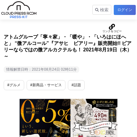
検索
ログイン
アトムグループ「寧々家」・「暖や」・「いろはにほへ
と」 “微アルコール”『アサヒ ビアリー』販売開始!! ビア
リーならではの微アルカクテルも！ 2021年8月19日（木）
～
情報解禁日時：2021年08月24日 02時11分
#グルメ
#新商品・サービス
#話題