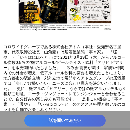
コロワイドグループである株式会社アトム（本社：愛知県名古屋
市、代表取締役社長：山角豪）は居酒屋業態「寧々家」・「暖
や」・「いろはにほへと」にて2021年8月19日（木）からアルコー
ル度数0.5％の“微アルコール”ビールテイスト飲料『アサヒ ビアリ
ー』を販売開始いたしました。 ‘飲み会’需要が減り、家族や仲間
内での外食が増え、低アルコール飲料の需要も増えたことにより、
地方都市の駅前立地・郊外立地で展開するアトムグループの居酒屋
では「少しだけ酔いたい」ニーズに合わせ導入を決定いたしまし
た。 更に、微アルの「ビアリー」ならではの微アルカクテルも3
種類ご用意。コーラ・ジンジャー・レモンジンジャーと合わせるこ
とで、自分好みの楽しみ方も可能です。 是非この機会に「寧々
家」・「暖や」・「いろはにほへと」のオススメ料理と微アルのコ
ラボを店舗でお楽しみください。
話を聞いてみたい