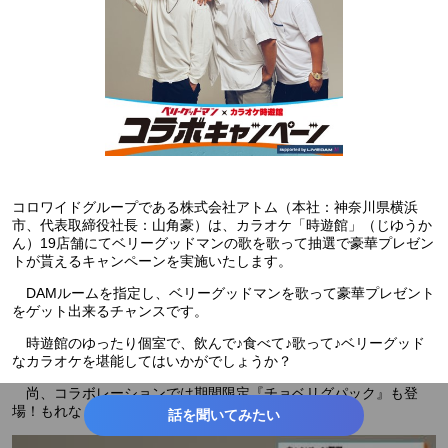
コロワイドグループである株式会社アトム（本社：神奈川県横浜
市、代表取締役社長：山角豪）は、カラオケ「時遊館」（じゆうか
ん）19店舗にてベリーグッドマンの歌を歌って抽選で豪華プレゼン
トが貰えるキャンペーンを実施いたします。
DAMルームを指定し、ベリーグッドマンを歌って豪華プレゼント
をゲット出来るチャンスです。
時遊館のゆったり個室で、飲んで♪食べて♪歌って♪ベリーグッド
なカラオケを堪能してはいかがでしょうか？
尚、コラボレーションでは期間限定『チョベリグパック』も登
場！もれなく「ベリグ」グッツがついてきます。
話を聞いてみたい