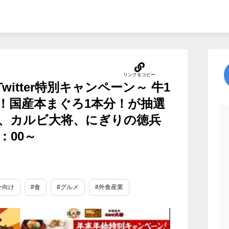
witter特別キャンペーン～ 牛1
分！国産本まぐろ1本分！が抽選
宮、カルビ大将、にぎりの徳兵
：00～
ー向け
#食
#グルメ
#外食産業