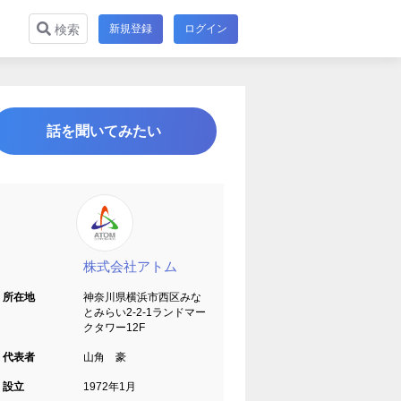
新規登録
ログイン
検索
話を聞いてみたい
株式会社アトム
所在地
神奈川県横浜市西区みな
とみらい2-2-1ランドマー
クタワー12F
代表者
山角 豪
設立
1972年1月