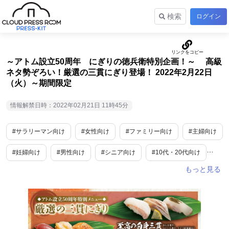
検索
ログイン
～アトム設立50周年 にぎりの徳兵衛特別企画！～ 高級
ネタ勢ぞろい！厳選の三貫にぎり登場！ 2022年2月22日
（火）～期間限定
情報解禁日時：2022年02月21日 11時45分
#サラリーマン向け
#女性向け
#ファミリー向け
#主婦向け
#妊婦向け
#男性向け
#シニア向け
#10代・20代向け
#食
#グルメ
#生鮮・加工食品
#外食産業
#期間限定
#新商品・サービス