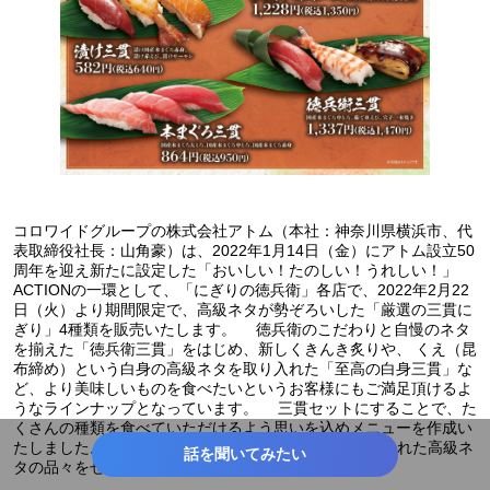
コロワイドグループの株式会社アトム（本社：神奈川県横浜市、代
表取締役社長：山角豪）は、2022年1月14日（金）にアトム設立50
周年を迎え新たに設定した「おいしい！たのしい！うれしい！」
ACTIONの一環として、「にぎりの徳兵衛」各店で、2022年2月22
日（火）より期間限定で、高級ネタが勢ぞろいした「厳選の三貫に
ぎり」4種類を販売いたします。 徳兵衛のこだわりと自慢のネタ
を揃えた「徳兵衛三貫」をはじめ、新しくきんき炙りや、 くえ（昆
布締め）という白身の高級ネタを取り入れた「至高の白身三貫」な
ど、より美味しいものを食べたいというお客様にもご満足頂けるよ
うなラインナップとなっています。 三貫セットにすることで、た
くさんの種類を食べていただけるよう思いを込めメニューを作成い
たしました。 「おいしい！ACTION」のために厳選された高級ネ
話を聞いてみたい
タの品々をぜひ、ご堪能ください。