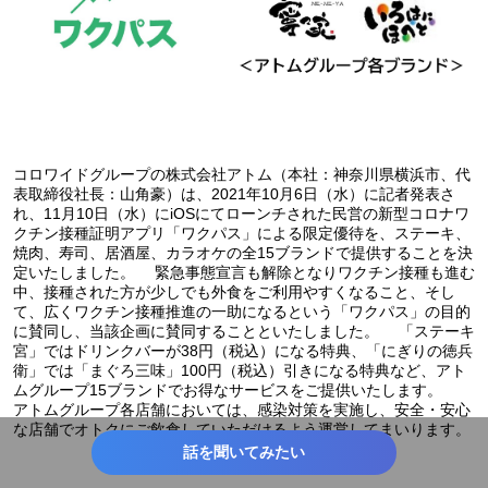
コロワイドグループの株式会社アトム（本社：神奈川県横浜市、代
表取締役社長：山角豪）は、2021年10月6日（水）に記者発表さ
れ、11月10日（水）にiOSにてローンチされた民営の新型コロナワ
クチン接種証明アプリ「ワクパス」による限定優待を、ステーキ、
焼肉、寿司、居酒屋、カラオケの全15ブランドで提供することを決
定いたしました。 緊急事態宣言も解除となりワクチン接種も進む
中、接種された方が少しでも外食をご利用やすくなること、そし
て、広くワクチン接種推進の一助になるという「ワクパス」の目的
に賛同し、当該企画に賛同することといたしました。 「ステーキ
宮」ではドリンクバーが38円（税込）になる特典、「にぎりの徳兵
衛」では「まぐろ三味」100円（税込）引きになる特典など、アト
ムグループ15ブランドでお得なサービスをご提供いたします。
アトムグループ各店舗においては、感染対策を実施し、安全・安心
な店舗でオトクにご飲食していただけるよう運営してまいります。
話を聞いてみたい