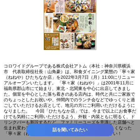
コロワイドグループである株式会社アトム（本社：神奈川県横浜
市 代表取締役社長：山角豪）は、和食ダイニング業態の「寧々家
（ねねや）ひたちなか店」を2022年3月7日（月）11:00にリニュー
アルオープンいたします。 「寧々家（ねねや）」は2001年11月に
福島県郡山市にて始まり、東北・北関東を中心に出店してきまし
た。個室を中心とした落ち着きのある店内は、時代と共にご家族で
のちょっとしたお祝いや、仲間内でのランチ会などでゆっくりと過
ごしていただけるお店として、地元の方にご利用いただけるように
なりました。 今回「ひたちなか店」では、今まで以上にお食事だ
けでも気軽にご利用いただけるよう、外観・内装ともに明るく、ド
リンクバーも新設するなど、ファミリーユーズを意識した店舗へと
生まれ変わりました。 是非綺麗になった店内で、新しくなった
話を聞いてみたい
「寧々家（ねねや）ひたちなか店」をぜひご堪能ください！