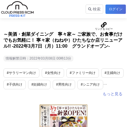
検索
ログイン
～美酒・創菜ダイニング 寧々家～ ご家族で、お食事だけ
でもお気軽に！ 寧々家（ねねや）ひたちなか店リニューア
ル!! -2022年3月7日（月）11:00 グランドオープン-
情報解禁日時：2022年03月08日 00時13分
#サラリーマン向け
#女性向け
#ファミリー向け
#主婦向け
#子供向け
#妊婦向け
#男性向け
#シニア向け
#10代・20代向け
#食
#グルメ