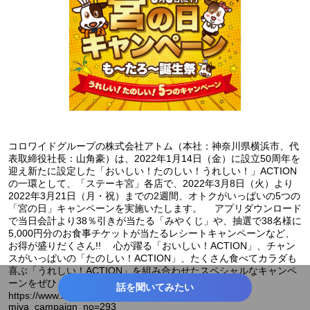
コロワイドグループの株式会社アトム（本社：神奈川県横浜市、代
表取締役社長：山角豪）は、2022年1月14日（金）に設立50周年を
迎え新たに設定した「おいしい！たのしい！うれしい！」ACTION
の一環として、「ステーキ宮」各店で、2022年3月8日（火）より
2022年3月21日（月・祝）までの2週間、オトクがいっぱいの5つの
「宮の日」キャンペーンを実施いたします。 アプリダウンロード
で当日会計より38％引きが当たる「みやくじ」や、抽選で38名様に
5,000円分のお食事チケットが当たるレシートキャンペーンなど、
お得が盛りだくさん!! 心が躍る「おいしい！ACTION」、チャン
スがいっぱいの「たのしい！ACTION」、たくさん食べてカラダも
喜ぶ「うれしい！ACTION」を組み合わせたスペシャルなキャンペ
ーンをぜひ、ご堪能ください。 キャンペーンURL：
話を聞いてみたい
https://www.miya.com/campaign/detail.php?
miya_campaign_no=293