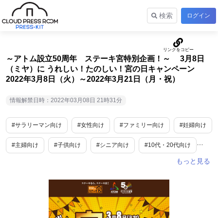
検索
ログイン
～アトム設立50周年 ステーキ宮特別企画！～ 3月8日
（ミヤ）に うれしい！たのしい！宮の日キャンペーン
2022年3月8日（火）～2022年3月21日（月・祝）
情報解禁日時：2022年03月08日 21時31分
#サラリーマン向け
#女性向け
#ファミリー向け
#妊婦向け
#主婦向け
#子供向け
#シニア向け
#10代・20代向け
#男性向け
#食
#グルメ
#外食産業
#期間限定
#恒例行事