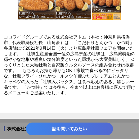
コロワイドグループである株式会社アトム（本社：神奈川県横浜
市、代表取締役社長：山角豪）は、「こだわりとんかつ かつ時」
各店舗にて2021年9月14日（火）より広島産牡蠣フェアを開始いた
します。 牡蠣生産量全国一位の広島県産の牡蠣は、広島湾特融の
穏やかな地形や程良い塩分濃度といった環境から大変美味しく、ぷ
っくりとした大粒牡蠣と自家製タルタルソースの組み合わせは抜群
です。 もちろんお持ち帰りもOK！家族で食べるのにピッタリ
な、牡蠣フライ・ひれかつ・ルスツ羊蹄ぶたプレミアムとんかつ・
キャベツの入った「牡蠣入ボックス」は食べ応えのある、嬉しい一
品です。 「かつ時」では今後も、今まで以上にお客様に喜んで頂け
るメニューをご提案いたします。
株式会社アトムのプレスリリース
話を聞いてみたい