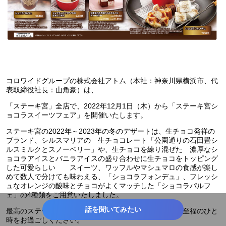
コロワイドグループの株式会社アトム（本社：神奈川県横浜市、代
表取締役社長：山角豪）は、
「ステーキ宮」全店で、2022年12月1日（木）から「ステーキ宮シ
ョコラスイーツフェア」を開催いたします。
ステーキ宮の2022年～2023年の冬のデザートは、生チョコ発祥の
ブランド、シルスマリアの 生チョコレート「公園通りの石田畳シ
ルスミルクとスノーベリー」や、生チョコを練り混ぜた 濃厚なシ
ョコラアイスとバニラアイスの盛り合わせに生チョコをトッピング
した可愛らしい スイーツ、ワッフルやマシュマロの食感が楽し
めて数人で分けても味わえる、「ショコラフォンデュ」、フレッシ
ュなオレンジの酸味とチョコがよくマッチした「ショコラパルフ
ェ」の4種類をご用意いたしました。
話を聞いてみたい
最高のステーキから始まり、食後には最高のスイーツで至福のひと
時をお過ごしください。