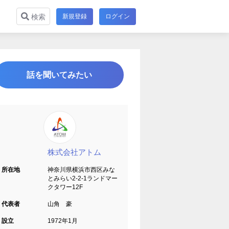
新規登録
ログイン
検索
話を聞いてみたい
株式会社アトム
所在地
神奈川県横浜市西区みな
とみらい2-2-1ランドマー
クタワー12F
代表者
山角 豪
設立
1972年1月