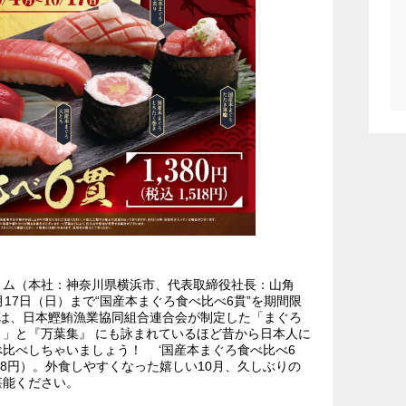
トム（本社：神奈川県横浜市、代表取締役社長：山角
0月17日（日）まで“国産本まぐろ食べ比べ6貫”を期間限
日は、日本鰹鮪漁業協同組合連合会が制定した「まぐろ
」と『万葉集』 にも詠まれているほど昔から日本人に
比べしちゃいましょう！ ‘国産本まぐろ食べ比べ6
,518円）。外食しやすくなった嬉しい10月、久しぶりの
堪能ください。