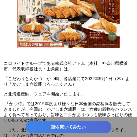
コロワイドグループである株式会社アトム（本社：神奈川県横浜
市、代表取締役社長：山角豪）は、
「こだわりとんかつ かつ時」各店舗にて2022年9月1日（木）よ
り「かごしま六穀豚（ろっこくとん）
と北海道産鮭」フェアを開始いたします。
「かつ時」では2019年度より様々な日本全国の銘柄豚を販売して
きましたが、今回の「かごしま六穀豚」は、六種の穀物をバランス
よく食べて育っており、旨味とコクがありつつも後味さっぱりの優
しい味わいの逸品です。
話を聞いてみたい
また、北海道産鮭を使った「サーモンクリームチーズフライ」
は、とんかつ専門店ならではの