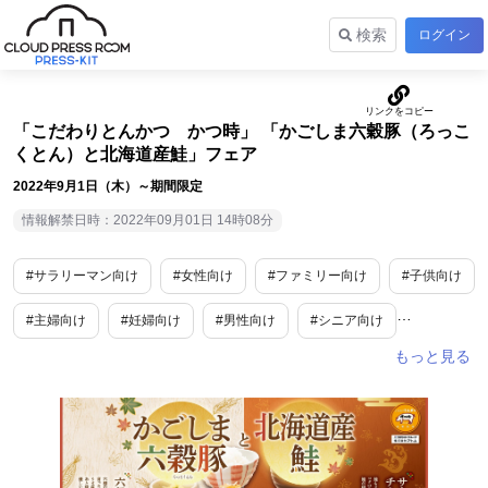
検索
ログイン
「こだわりとんかつ かつ時」 「かごしま六穀豚（ろっこ
くとん）と北海道産鮭」フェア
2022年9月1日（木）～期間限定
情報解禁日時：2022年09月01日 14時08分
#サラリーマン向け
#女性向け
#ファミリー向け
#子供向け
#主婦向け
#妊婦向け
#男性向け
#シニア向け
#10代・20代向け
#食
#グルメ
#外食産業
#期間限定
#新商品・サービス