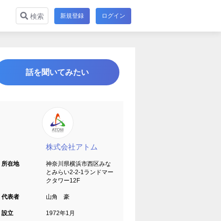
新規登録
ログイン
検索
話を聞いてみたい
株式会社アトム
所在地
神奈川県横浜市西区みな
とみらい2-2-1ランドマー
クタワー12F
代表者
山角 豪
設立
1972年1月