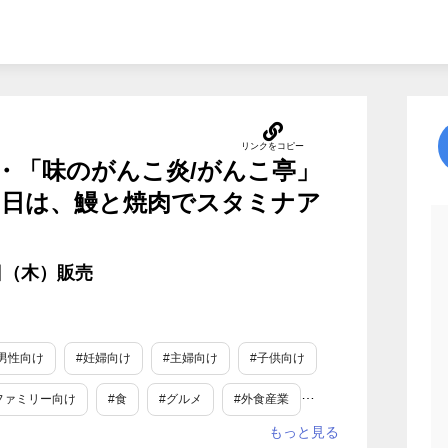
・「味のがんこ炎/がんこ亭」
日は、鰻と焼肉でスタミナア
4日（木）販売
男性向け
#妊婦向け
#主婦向け
#子供向け
ファミリー向け
#食
#グルメ
#外食産業