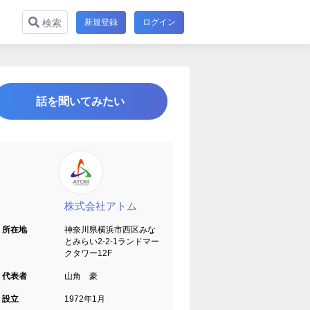
新規登録
ログイン
検索
話を聞いてみたい
株式会社アトム
所在地
神奈川県横浜市西区みな
とみらい2-2-1ランドマー
クタワー12F
代表者
山角 豪
設立
1972年1月