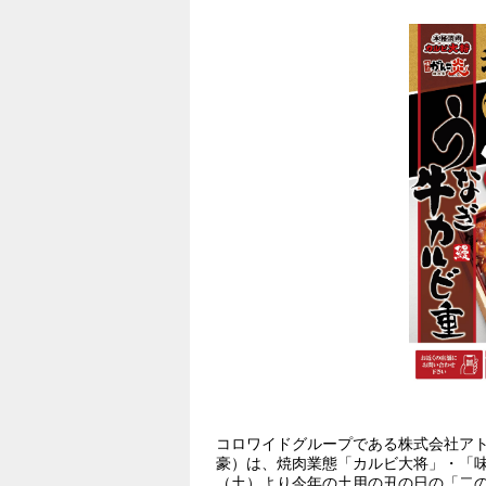
コロワイドグループである株式会社ア
豪）は、焼肉業態「カルビ大将」・「味の
（土）より今年の土用の丑の日の「二の