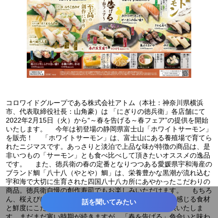
コロワイドグループである株式会社アトム（本社：神奈川県横浜
市、代表取締役社長：山角豪）は 「にぎりの徳兵衛」各店舗にて
2022年2月15日（火）から“～春を告げる～春フェア”の提供を開始
いたします。 今年は初登場の静岡県富士山「ホワイトサーモン」
を販売！ 「ホワイトサーモン」は、富士山にある養殖場で育てら
れたニジマスです。あっさりと淡泊で上品な味が特徴の商品は、是
非いつもの「サーモン」とも食べ比べして頂きたいオススメの逸品
です。 また、徳兵衛の春の定番となりつつある愛媛県宇和海産の
ブランド鯛「八十八（やとや）鯛」は、栄養豊かな黒潮が流れ込む
宇和海で大切に生育された四国八十八カ所にあやかったこだわりの
商品。徳兵衛自慢の創作寿司でもお楽しみいただけます。 もちろ
ん、桜えびに生しらす、生ほたるいかなど、他にも春を感じる食材
話を聞いてみたい
と鮮度にこだわる徳兵衛ならではのラインナップも提供いたしま
す。まだまだ寒い時期が続きますが、「春を告げる」色合いと味わ