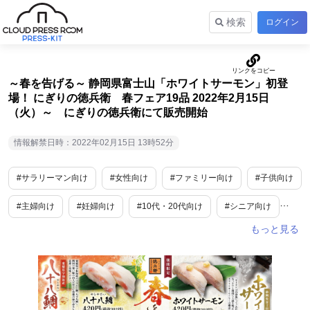
検索
ログイン
～春を告げる～ 静岡県富士山「ホワイトサーモン」初登
場！ にぎりの徳兵衛 春フェア19品 2022年2月15日
（火）～ にぎりの徳兵衛にて販売開始
情報解禁日時：2022年02月15日 13時52分
#サラリーマン向け
#女性向け
#ファミリー向け
#子供向け
#主婦向け
#妊婦向け
#10代・20代向け
#シニア向け
#男性向け
#食
#グルメ
#期間限定
#新商品・サービス
#ご褒美