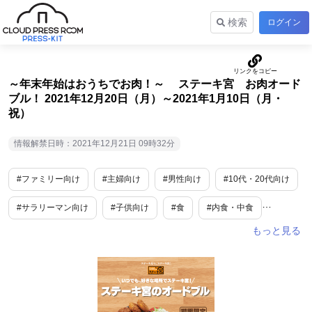
検索
ログイン
～年末年始はおうちでお肉！～ ステーキ宮 お肉オード
ブル！ 2021年12月20日（月）～2021年1月10日（月・
祝）
情報解禁日時：2021年12月21日 09時32分
#ファミリー向け
#主婦向け
#男性向け
#10代・20代向け
#サラリーマン向け
#子供向け
#食
#内食・中食
#グルメ
#期間限定
#ステイホーム
#冬
#冬休み
#クリスマス
#恒例行事