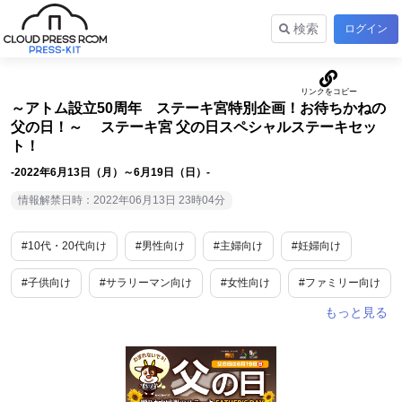
検索
ログイン
～アトム設立50周年 ステーキ宮特別企画！お待ちかねの
父の日！～ ステーキ宮 父の日スペシャルステーキセッ
ト！
-2022年6月13日（月）～6月19日（日）-
情報解禁日時：2022年06月13日 23時04分
#10代・20代向け
#男性向け
#主婦向け
#妊婦向け
#子供向け
#サラリーマン向け
#女性向け
#ファミリー向け
#食
#グルメ
#外食産業
#期間限定