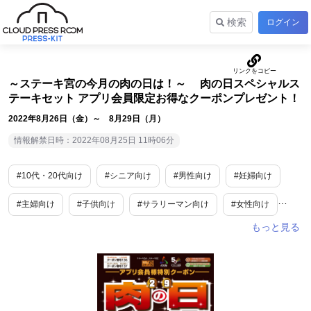
検索
ログイン
～ステーキ宮の今月の肉の日は！～ 肉の日スペシャルス
テーキセット アプリ会員限定お得なクーポンプレゼント！
2022年8月26日（金）～ 8月29日（月）
情報解禁日時：2022年08月25日 11時06分
#10代・20代向け
#シニア向け
#男性向け
#妊婦向け
#主婦向け
#子供向け
#サラリーマン向け
#女性向け
#ファミリー向け
#食
#グルメ
#外食産業
#期間限定
#ご褒美
#キャンペーン