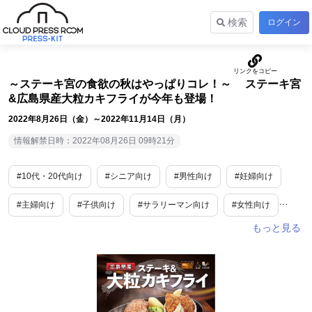
検索
ログイン
～ステーキ宮の食欲の秋はやっぱりコレ！～ ステーキ宮
&広島県産大粒カキフライが今年も登場！
2022年8月26日（金）～2022年11月14日（月）
情報解禁日時：2022年08月26日 09時21分
#10代・20代向け
#シニア向け
#男性向け
#妊婦向け
#主婦向け
#子供向け
#サラリーマン向け
#女性向け
#ファミリー向け
#食
#グルメ
#外食産業
#期間限定
#旬
#秋