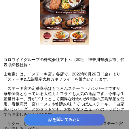
コロワイドグループの株式会社アトム（本社：神奈川県横浜市、代
表取締役社長：
山角豪）は、「ステーキ宮」各店で、2022年8月26日（金）より
「ステーキ&広島県産大粒カキフライ」を販売いたします。
ステーキ宮の定番商品はもちろんステーキ・ハンバーグですが、
毎年恒例となっている大粒カキフライも人気の逸品です。今年は生
産量日本一、身がプリっとして濃厚な味わいが特徴の広島県産を使
用。看板商品「宮ロース」や創業の味「てっぱんステーキ」「自家
製ハンバーグ」とのセットでも、お好きなメニューへのトッピング
でもお楽しみいただけます。
話を聞いてみたい
サクッ、じゅわ～なステーキ&大粒カキフライを是非ステーキ宮
でお楽しみください。