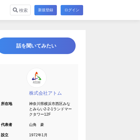
新規登録
ログイン
検索
話を聞いてみたい
株式会社アトム
所在地
神奈川県横浜市西区みな
とみらい2-2-1ランドマー
クタワー12F
代表者
山角 豪
設立
1972年1月