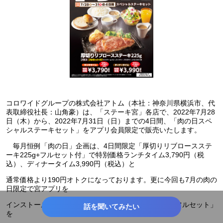
コロワイドグループの株式会社アトム（本社：神奈川県横浜市、代
表取締役社長：山角豪）は、「ステーキ宮」各店で、2022年7月28
日（木）から、2022年7月31日（日）までの4日間、「肉の日スペ
シャルステーキセット」をアプリ会員限定で販売いたします。
毎月恒例「肉の日」企画は、4日間限定「厚切りリブロースステ
ーキ225g+フルセット付」で特別価格ランチタイム3,790円（税
込）、ディナータイム3,990円（税込）と
通常価格より190円オトクになっております。更に今回も7月の肉の
日限定で宮アプリを
インストールしていただいた方には「宮ロース180g＋フルセット」
話を聞いてみたい
を