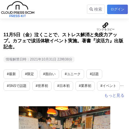
検索
ログイン
11月5日（金）泣くことで、ストレス解消と免疫力アッ
プ。カフェで涙活体験イベント実施。著書『涙活力』出版
記念。
情報解禁日時：2021年10月31日 22時38分
#最新
#限定
#面白い
#ユニーク
#話題
#SNSで話題
#世界初
#日本初
#業界初
#イベント
#人物
#男性向け
#女性向け
#シニア向け
#サラリーマン向け
#主婦向け