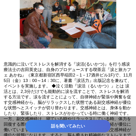
意識的に泣いてストレスを解消する『涙活(るいかつ)』を行う感涙
療法士の吉田英史は、自身のプロデュースする喫茶店『涙と旅カフ
ェ あかね』（東京都新宿区西早稲田2－1－17酒井ビル1F)で、11月
5日（金）13：00～14：30に、著書『涙活力』出版記念を兼ねて、
イベントを実施します。 ◆泣く活動『涙活（るいかつ）』とは 涙
活とは、2,3分だけでも能動的に涙を流すことで、ストレスを解消
する方法です。涙を流すことによって、自律神経が緊張や興奮を促
す交感神経から、脳がリラックスした状態である副交感神経が優位
な状態へとスイッチが切り替わります。交感神経とは、身体を動か
したり、緊張したり、ストレスがかかっている時に働く神経です。
一方、副交感神経は、寝ている時やリラックスしている時、体力を
回復する際に働きます。通常、起きている時には交感神経が優位に
話を聞いてみたい
働いていますが、泣くとリラックスしている時と同じ副交感神経が
優位な状態になります。すると、脳も癒され精神的なストレスまで