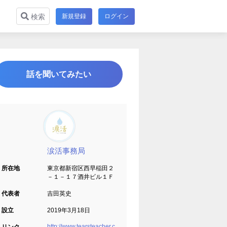
新規登録
ログイン
検索
話を聞いてみたい
涙活事務局
所在地
東京都新宿区西早稲田２
－１－１７酒井ビル１Ｆ
代表者
吉田英史
設立
2019年3月18日
http://www.tearsteacher.c