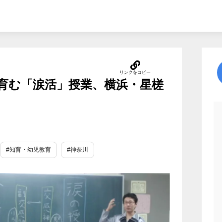
育む「涙活」授業、横浜・星槎
#知育・幼児教育
#神奈川