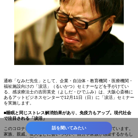
通称「なみだ先生」として、企業・自治体・教育機関・医療機関・
福祉施設向けの「涙活」（るいかつ）セミナーなどを手がけてい
る、感涙療法士の吉田英史（よしだ・ひでふみ）は、大阪心斎橋に
あるアットビジネスセンターで12月11日（日）に「涙活」セミナー
を実施します。
■
睡眠と同じストレス解消効果があり、免疫力もアップ。現代社会
で注目される「涙活」
話を聞いてみたい
このコロナ禍でこれまでになかったストレス要因が増えています。
家族、親戚、友人などに会いづらい、自分や家族が感染するかもし