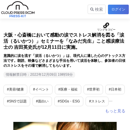
検索
ログイン
大阪・心斎橋において感動の涙でストレス解消を図る「涙
活（るいかつ）」セミナーを「なみだ先生」こと感涙療法
士の 吉田英史氏が12月11日に実施。
意識的に涙を流す「涙活（るいかつ）」は、現代人に適した心のデトックス方
法です。朗読、映像などさまざまな手法を用いて涙活を体験し、参加者の日頃
のストレスをその場で解消してもらいます。
情報解禁日時：2022年12月09日 19時59分
#美容/健康
#イベント
#医療・福祉
#世界初
#日本初
#SNSで話題
#面白い
#SDGs・ESG
#ストレス
#大阪