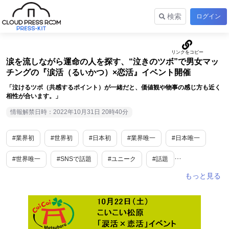
検索
ログイン
涙を流しながら運命の人を探す、“泣きのツボ”で男女マッ
チングの『涙活（るいかつ）×恋活』イベント開催
「泣けるツボ（共感するポイント）が一緒だと、価値観や物事の感じ方も近く
相性が合います。」
情報解禁日時：2022年10月31日 20時40分
#業界初
#世界初
#日本初
#業界唯一
#日本唯一
#世界唯一
#SNSで話題
#ユニーク
#話題
#トレンド情報