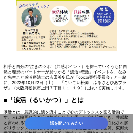
相手と自分の“泣きのツボ”（共感ポイント）を探っていくうちに自
然と理想のパートナーが見つかる「涙活×恋活」イベントを、なみ
だ先生こと感涙療法士の吉田英史氏が「coicoi実行委員会」と一緒
に、2022年10月22日（土）、『こいこい松原 ふるさとぴあプラ
ザ』（大阪府松原市上田７丁目１１−１９）において実施します。
■「涙活（るいかつ）」とは
涙活とは、意識的に涙を流すことで心のデトックスを図る活動で
す。人は映画や音楽等に共感して心が震えて涙を流すとき、共感脳
と言われる前頭前野の血流量が増加し、副交感神経が活性化され脳
話を聞いてみたい
がリラックスした状態になります。また脳生理学者で医師、東邦大