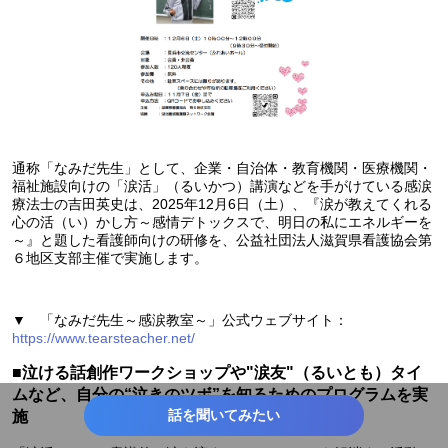
通称「なみだ先生」として、企業・自治体・教育機関・医療機関・
福祉施設向けの「涙活」（るいかつ）講演などを手がけている感涙
療法士の吉田英史は、2025年12月6日（土）、『涙が教えてくれる
心の活（い）かし方～感情デトックスで、明日の私にエネルギーを
～』と題した看護師向けの研修を、公益社団法人滋賀県看護協会第
６地区支部主催で実施します。
▼ 「なみだ先生～感涙教室～」公式ウェブサイト：
https://www.tearsteacher.net/
■泣ける話創作ワークショップや"涙友"（るいとも）タイ
ムなど、自分の“泣きのツボ”を知るためのプログラムを実
話を聞いてみたい
施