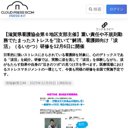
検索
ログイン
【滋賀県看護協会第６地区支部主催】重い責任や不規則勤
務でたまったストレスを”泣いて“解消、看護師向け「涙
活」（るいかつ）研修を12月6日に開催
日常的に強いストレスにさらされている看護師を対象に、心のデトックスであ
る「涙活」を紹介。研修では、実際に涙を流して「涙活」を体験しながら、涙
がもたらす効果や自身の"泣きのツボ"の見つけ方を学べます。医療現場におけ
るストレスマネジメントの一環として、今後も同様の研修を全国で実施予定で
す。
情報解禁日時：2025年12月05日 13時00分