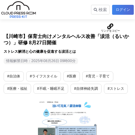
検索
ログイン
【川崎市】保育士向けメンタルヘルス改善「涙活（るいか
つ）」研修 8月27日開催
ストレス解消と心の健康を促進する涙活とは
情報解禁日時：2025年08月26日 09時00分
#自治体
#ライフスタイル
#医療
#育児・子育て
#医療・福祉
#不眠・睡眠不足
#自律神経失調
#ストレス