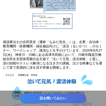
感涙療法士の吉田英史（通称「なみだ先生」）は、企業・自治体・
教育機関・医療機関・福祉施設向けに「涙活（るいかつ）」のセミ
ナー、ワークショップ、講演などを手がけています。2025年8月27
日(水)、神奈川・川崎にある高津市民館において、川崎市職員労働
組合民生支部保育園分会主催で「泣いて元気、涙活体験」と題し、
涙の効能やストレス解消になる泣き方の講義、泣ける映像などを通
じて皆で意識的に涙を流す研修を開催します。
話を聞いてみたい