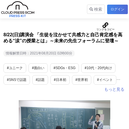
検索
ログイン
8/22(日)講演会 「生徒を泣かせて共感力と自己肯定感を高
める“涙”の授業とは」～未来の先生フォーラムに登壇～
情報解禁日時：2021年08月20日 02時00分
#ユニーク
#面白い
#SDGs・ESG
#10代・20代向け
#SNSで話題
#話題
#日本初
#世界初
#イベント
#人物
#自治体