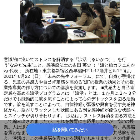
意識的に泣いてストレスを解消する「涙活（るいかつ）」を行
う“なみだ先生”こと、感涙療法士の吉田 英史（「涙と旅カフェあか
ね 代表 」 所在地：東京都新宿区西早稲田2-1-17酒井ビル1F )は、
2021年8月22（日）「未来の先生フォーラム」にて、自身が手掛け
る、児童の共感力や自己肯定感を高める“涙”の授業の効果とその授
業指導案の作り方についての講演を実施します。 ■共感力と自己肯
定感を高める涙活プログラムとは 「涙活」とは、１か月に２〜３分
だけでも能動的に涙を流すことによって心のデトックスを図る活動
です。涙を流すことによって、自律神経が緊張や興奮を促す交感神
経から、脳がリラックスした状態にある副交感神経が優位な状態へ
とスイッチが切り替わります。 涙活は、ストレス解消を図る方法と
して編み出されましたが、それを教育にも応用したのが、“涙”の授
業。人は涙を流すとき、おでこの先にある前頭前野、通称、共感脳
話を聞いてみたい
を震わせます。人は何かに感動した時や共感した時に、共感脳が震
え、涙活は、この共感脳を震わせる活動でもあります。その仕組み