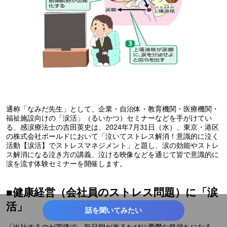
通称「なみだ先生」として、企業・自治体・教育機関・医療機関・
福祉施設向けの「涙活」（るいかつ）セミナーなどを手がけてい
る、感涙療法士の吉田英史は、2024年7月31日（水）、東京・港区
の株式会社ボールドにおいて「泣いてストレス解消！意識的に泣く
活動【涙活】でストレスマネジメント」と題し、涙の効能やストレ
ス解消になる泣き方の講義、泣ける映像などを通じて皆で意識的に
涙を流す体験セミナーを開催します。
■健康経営（会社員のストレス問題）に「涙
活」
話を聞いてみたい
「出社するのが苦痛で、毎日朝が来るたびに憂鬱な気持ちになる」