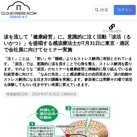
検索
ログイン
涙を流して「健康経営」に。意識的に泣く活動「涙活（る
いかつ）」を提唱する感涙療法士が7月31日に東京・港区
で会社員に向けてセミナー実施
「泣く」ことは、「笑い」や「睡眠」よりもストレス解消に有効とされていま
す。「涙活」では、意識的に涙を流すことで心身を整え、ストレス解消を図り
ます。そのような「涙活」のセミナーを健康経営に積極的に取り組んでいる会
社経営者に向けて、「なみだ先生」こと感涙療法士の吉田英史が、涙の効能や
ストレス解消になる泣き方の講義を実施します。参加者には実際その場で涙活
も体験してもらい泣きやすい体質に変えていきます。
情報解禁日時：2024年07月30日 13時00分