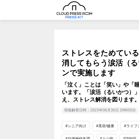
ストレスをためている
消してもらう涙活（る
ンで実施します
「泣く」ことは「笑い」や「
います。「涙活（るいかつ）
え、ストレス解消を図ります
情報解禁日時：2023年06月30日 20時50分
#シニア向け
#美容/健康
#ライフ
#自律神経失調
#うつ病
#認知症