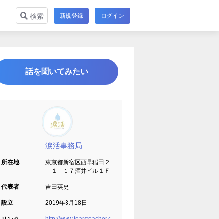
新規登録
ログイン
検索
話を聞いてみたい
涙活事務局
所在地
東京都新宿区西早稲田２
－１－１７酒井ビル１Ｆ
代表者
吉田英史
設立
2019年3月18日
http://www.tearsteacher.c