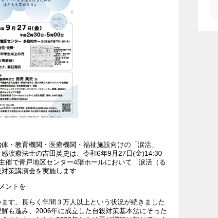
治体・教育機関・医療機関・福祉施設向けの「涙活」
療法士の吉田英史は、令和6年9月27日(金)14:30
係主催で青戸地区センター4階ホールにおいて「涙活（る
対策講演会を実施します.
メントを
います。長らく年間３万人以上という状況が続きました
解も進み、2006年に成立した自殺対策基本法にそった