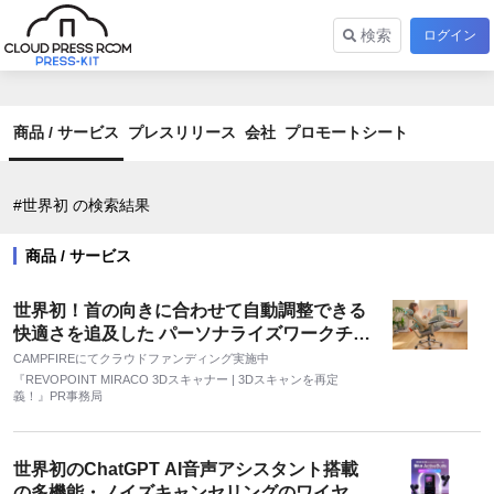
検索
ログイン
商品 / サービス
プレスリリース
会社
プロモートシート
#世界初 の検索結果
商品 / サービス
世界初！首の向きに合わせて自動調整できる
快適さを追及した パーソナライズワークチェ
ア「NEWTRAL MagicH」
CAMPFIREにてクラウドファンディング実施中
『REVOPOINT MIRACO 3Dスキャナー | 3Dスキャンを再定
義！』PR事務局
世界初のChatGPT AI音声アシスタント搭載
の多機能・ノイズキャンセリングのワイヤレ