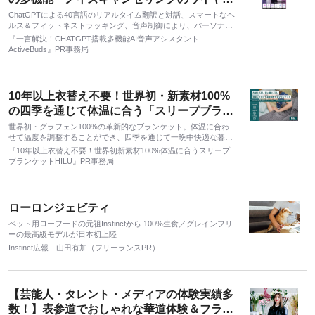
スイヤホン「iKKO ActiveBuds」
ChatGPTによる40言語のリアルタイム翻訳と対話、スマートなヘ
ルス＆フィットネストラッキング、音声制御により、パーソナラ
イズされた聴覚体験を提供します。
『一言解決！CHATGPT搭載多機能AI音声アシスタント
ActiveBuds』PR事務局
10年以上衣替え不要！世界初・新素材100%
の四季を通じて体温に合う「スリープブラン
ケットHILU」
世界初・グラフェン100%の革新的なブランケット。体温に合わ
せて温度を調整することができ、四季を通じて一晩中快適な暮ら
しを提供します。
『10年以上衣替え不要！世界初新素材100%体温に合うスリープ
ブランケットHILU』PR事務局
ローロンジェビティ
ペット用ローフードの元祖Instinctから 100%生食／グレインフリ
ーの最高級モデルが日本初上陸
Instinct広報 山田有加（フリーランスPR）
【芸能人・タレント・メディアの体験実績多
数！】表参道でおしゃれな華道体験＆フラワ