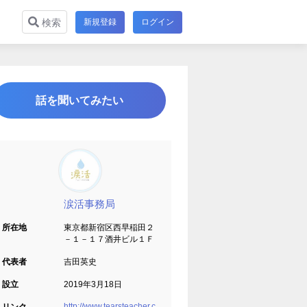
新規登録
ログイン
検索
話を聞いてみたい
涙活事務局
所在地
東京都新宿区西早稲田２
－１－１７酒井ビル１Ｆ
代表者
吉田英史
設立
2019年3月18日
http://www.tearsteacher.c