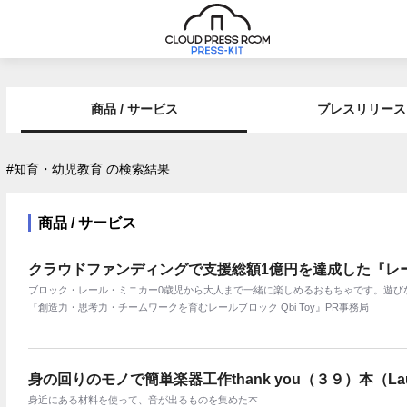
商品 / サービス
プレスリリース
#知育・幼児教育 の検索結果
商品 / サービス
クラウドファンディングで⽀援総額1億円を達成した『レール
ブロック・レール・ミニカー0歳児から⼤⼈まで⼀緒に楽しめるおもちゃです。遊び
『創造力・思考力・チームワークを育むレールブロック Qbi Toy』PR事務局
身の回りのモノで簡単楽器工作thank you（３９）本（Lau
身近にある材料を使って、音が出るものを集めた本