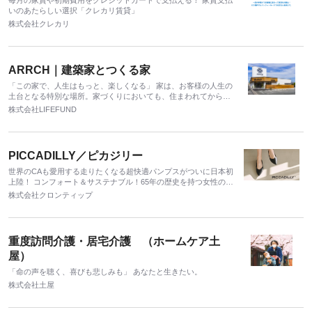
毎月の家賃や初期費用をクレジットカードで⽀払える！ 家賃支払
いのあたらしい選択「クレカリ賃貸」
株式会社クレカリ
ARRCH｜建築家とつくる家
「この家で、人生はもっと、楽しくなる」 家は、お客様の人生の
土台となる特別な場所。家づくりにおいても、住まわれてから
も、不安なく、喜びのある人生を歩んでいただきたいと考えてい
株式会社LIFEFUND
ます。
PICCADILLY／ピカジリー
世界のCAも愛用する走りたくなる超快適パンプスがついに日本初
上陸！ コンフォート＆サステナブル！65年の歴史を持つ女性のた
めの靴「Piccadillyピカジリー」
株式会社クロンティップ
重度訪問介護・居宅介護 （ホームケア土
屋）
「命の声を聴く、喜びも悲しみも」 あなたと生きたい。
株式会社土屋