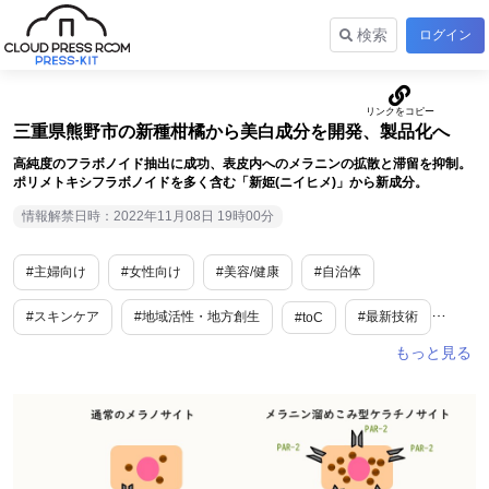
検索
ログイン
三重県熊野市の新種柑橘から美白成分を開発、製品化へ
高純度のフラボノイド抽出に成功、表皮内へのメラニンの拡散と滞留を抑制。
ポリメトキシフラボノイドを多く含む「新姫(ニイヒメ)」から新成分。
情報解禁日時：2022年11月08日 19時00分
#主婦向け
#女性向け
#美容/健康
#自治体
#スキンケア
#地域活性・地方創生
#最新技術
#toC
#三重
#関東地方