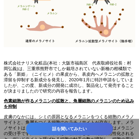
株式会社ナリス化粧品(本社：大阪市福島区 代表取締役社長：村
岡弘義)は、三重県熊野市でしか栽培されていない新種の柑橘類で
ある「新姫」（ニイヒメ）の果皮から、表皮内へメラニンの拡散と
滞留を抑制する新成分を発見し、2020年1月に特許申請をしていま
したが、この度、新成分の開発に成功し、製品化して発売すること
が決まりましたので研究の内容を報告します。
色素細胞が作るメラニンの拡散と、角層細胞のメラニンのため込み
を抑制
皮膚のなかには、シミの原因となるメラニンをつくる細胞のメラノ
サイトと、角層をつくる細胞のケラチノサイトが存在します。メラ
ノサイトは、メラニンの送り手であり、ケラチノサイトはメラニン
話を聞いてみたい
の受け手です。メラノサイトは、紫外線などの刺激で活性化される
と、デンドライトと呼ばれる細胞の触手の数が増加し、細胞の周り