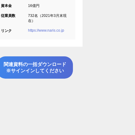
資本金
16億円
従業員数
732名（2021年3月末現
在）
https://www.naris.co.jp
リンク
関連資料の一括ダウンロード
※サインインしてください