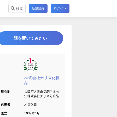
新規登録
ログイン
検索
話を聞いてみたい
株式会社ナリス化粧
品
所在地
大阪府大阪市福島区海老
江株式会社ナリス化粧品
代表者
村岡弘義
設立
1932年4月