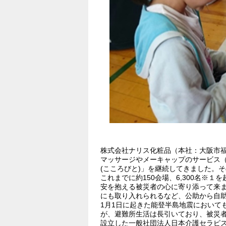
株式会社ナリス化粧品（本社：大阪市福
マッサージやメーキャップのサービス
(こころびと)」を継続してきました。
これまでに約150会場、6,300名※
安を抱える被災者の心に寄り添って来
にも取り入れられるなど、公助から自
1月1日に起きた能登半島地震において
が、避難所生活は長引いており、被災
設立した一般社団法人日本介護セラピス