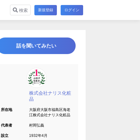
新規登録
ログイン
検索
話を聞いてみたい
株式会社ナリス化粧
品
所在地
大阪府大阪市福島区海老
江株式会社ナリス化粧品
代表者
村岡弘義
設立
1932年4月