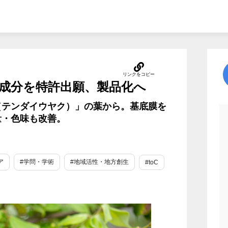
成分を特許出願、製品化へ
（テンダイウヤク）」の葉から。基底膜を
量・色味も改善。
ア
#学問・学術
#地域活性・地方創生
#toC