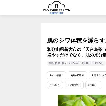
肌のシワ体積を減らす
和歌山県新宮市の「天台烏薬
増やすだけでなく、肌の水分
情報解禁日時：2022年11月08日 19時05分
#女性向け
#美容/健康
#スキンケ
#日本初
#近畿地方
#和歌山